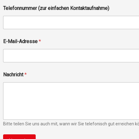
*
Telefonnummer (zur einfachen Kontaktaufnahme)
(
z
u
r
E
-
E-Mail-Adresse
*
M
a
i
l
-
A
Nachricht
*
d
r
e
s
s
e
Bitte teilen Sie uns auch mit, wann wir Sie telefonisch gut erreichen k